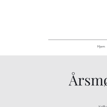
Hjem
Årsmø
Velk