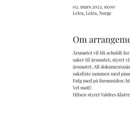
02. mars 2023, 19:00
Leira, Leira, Norge
Om arrangeme
Årsmøtet vil bli avholdt f
saker til årsmøtet, styret 
årsmøtet. All dokumentasjon
saksliste sammen med påmi
Følg med på forumsiden: h
Vel møtt!
Hilsen styret Valdres Klatr