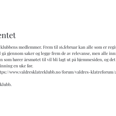
ntet
or klubbens medlemmer. Frem til 16.februar kan alle som er r
vil gå gjennom saker og legge frem de av relevanse, men alle inn
 som hører årsmøtet til vil bli lagt ut på hjemmesiden, og det
nning en uke før.
ttps://www.valdresklatreklubb.no/forum/valdres-klatreforum
eklubb.