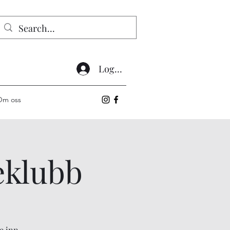
Logg inn
Om oss
eklubb
e inn