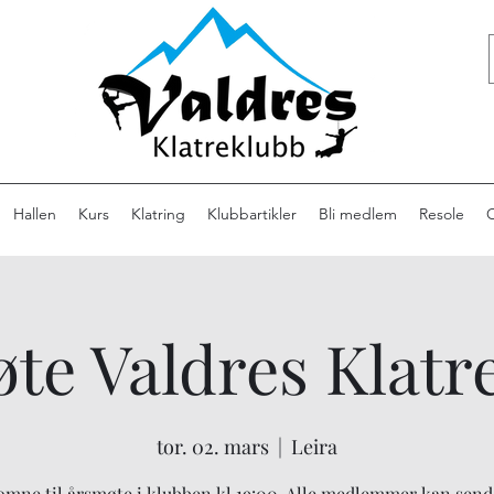
Hallen
Kurs
Klatring
Klubbartikler
Bli medlem
Resole
te Valdres Klatr
tor. 02. mars
  |  
Leira
omne til årsmøte i klubben kl.19:00. Alle medlemmer kan send