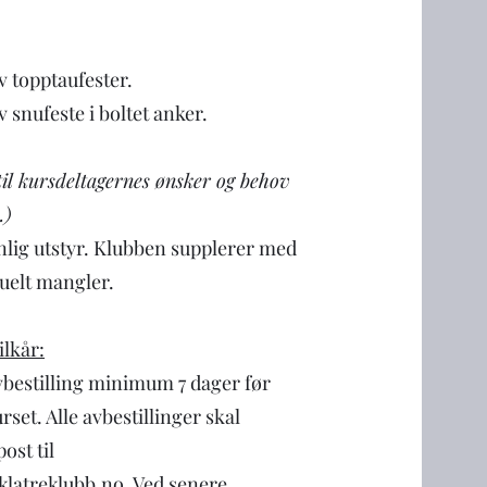
v topptaufester.
v snufeste i boltet anker.
til kursdeltagernes ønsker og behov
.)
lig utstyr. Klubben supplerer med
uelt mangler.
ilkår:
vbestilling minimum 7 dager før
rset. Alle avbestillinger skal
ost til
latreklubb.no. Ved senere