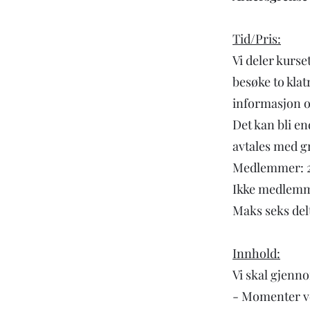
Tid/Pris:
Vi deler kurset
besøke to klat
informasjon om
Det kan bli e
avtales med g
Medlemmer: 2
Ikke medlemm
Maks seks del
Innhold:
Vi skal gjenn
- Momenter ve