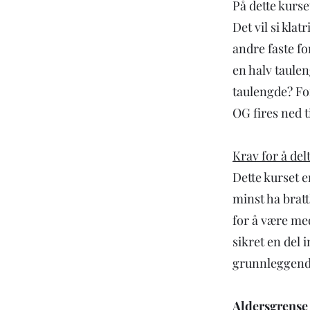
På dette kurse
Det vil si klat
andre faste f
en halv taule
taulengde? Fo
OG fires ned t
Krav for å del
Dette kurset e
minst ha brat
for å være med
sikret en del 
grunnleggende
Aldersgrense 