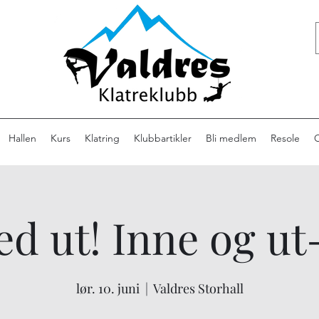
Hallen
Kurs
Klatring
Klubbartikler
Bli medlem
Resole
ed ut! Inne og ut
lør. 10. juni
  |  
Valdres Storhall