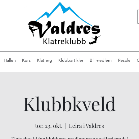
Hallen
Kurs
Klatring
Klubbartikler
Bli medlem
Resole
Klubbkveld
tor. 23. okt.
  |  
Leira i Valdres
Klatrekveld for klubbens medlemmer og tilreisende!