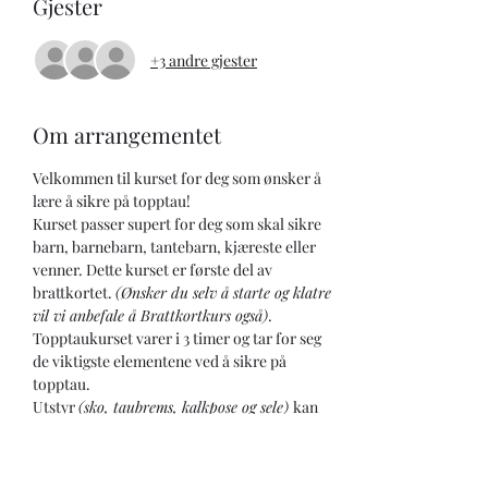
Gjester
+3 andre gjester
Om arrangementet
Velkommen til kurset for deg som ønsker å 
lære å sikre på topptau! 
Kurset passer supert for deg som skal sikre 
barn, barnebarn, tantebarn, kjæreste eller 
venner. Dette kurset er første del av 
brattkortet. 
(Ønsker du selv å starte og klatre 
vil vi anbefale å Brattkortkurs også)
.
Topptaukurset varer i 3 timer og tar for seg 
de viktigste elementene ved å sikre på 
topptau. 
Utstyr 
(sko, taubrems, kalkpose og sele) 
kan 
leies på stedet.
Aldersgrense: 13 år.