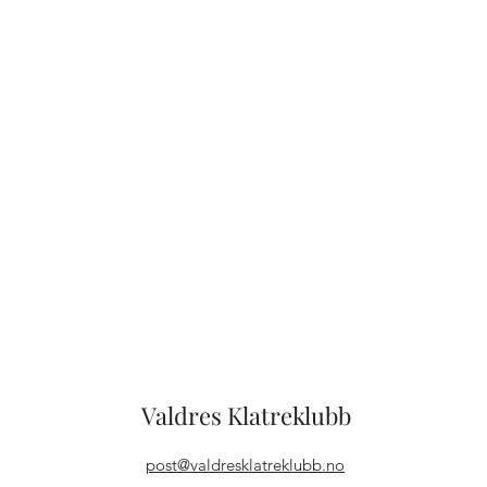
Valdres Klatreklubb
post@valdresklatreklubb.no